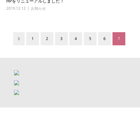
HPをリニューアルしました！
2019.12.12
お知らせ
1
2
3
4
5
6
7
VIP
MENU
FAQ
トップ
RECRUIT