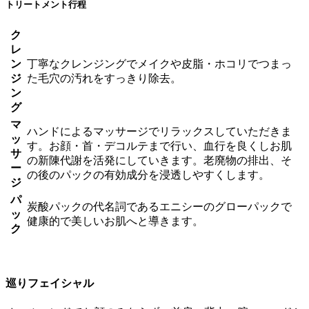
トリートメント行程
ク
レ
ン
丁寧なクレンジングでメイクや皮脂・ホコリでつまっ
ジ
た毛穴の汚れをすっきり除去。
ン
グ
マ
ハンドによるマッサージでリラックスしていただきま
ッ
す。お顔・首・デコルテまで行い、血行を良くしお肌
サ
の新陳代謝を活発にしていきます。老廃物の排出、そ
ー
の後のパックの有効成分を浸透しやすくします。
ジ
パ
炭酸パックの代名詞であるエニシーのグローパックで
ッ
健康的で美しいお肌へと導きます。
ク
巡りフェイシャル