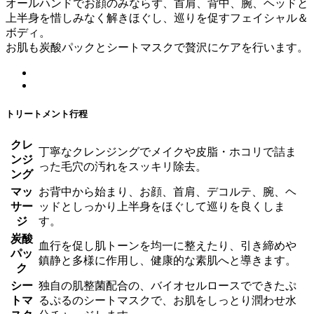
オールハンドでお顔のみならず、首肩、背中、腕、ヘッドと
上半身を惜しみなく解きほぐし、巡りを促すフェイシャル＆
ボディ。
お肌も炭酸パックとシートマスクで贅沢にケアを行います。
トリートメント行程
クレ
丁寧なクレンジングでメイクや皮脂・ホコリで詰ま
ンジ
った毛穴の汚れをスッキリ除去。
ング
マッ
お背中から始まり、お顔、首肩、デコルテ、腕、ヘ
サー
ッドとしっかり上半身をほぐして巡りを良くしま
ジ
す。
炭酸
血行を促し肌トーンを均一に整えたり、引き締めや
パッ
鎮静と多様に作用し、健康的な素肌へと導きます。
ク
シー
独自の肌整菌配合の、バイオセルロースでできたぷ
トマ
るぷるのシートマスクで、お肌をしっとり潤わせ水