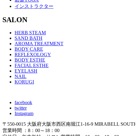
インストラクター
SALON
HERB STEAM
SAND BATH
AROMA TREATMENT
BODY CARE
REFLEXOLOGY
BODY ESTHE
FACIAL ESTHE
EYELASH
NAIL
KORUGI
facebook
twitter
Instagram
〒550-0015 大阪府大阪市西区南堀江1-16-9 MIRABELL SOUTH 2F
営業時間 ：8：00～18：00