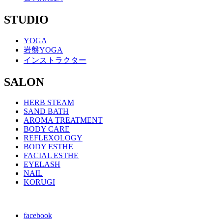
STUDIO
YOGA
岩盤YOGA
インストラクター
SALON
HERB STEAM
SAND BATH
AROMA TREATMENT
BODY CARE
REFLEXOLOGY
BODY ESTHE
FACIAL ESTHE
EYELASH
NAIL
KORUGI
facebook